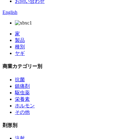
お問い合わせ
English
家
製品
種別
ヤギ
商業カテゴリー別
抗菌
鎮痛剤
駆虫薬
栄養素
ホルモン
その他
剤形別
注射