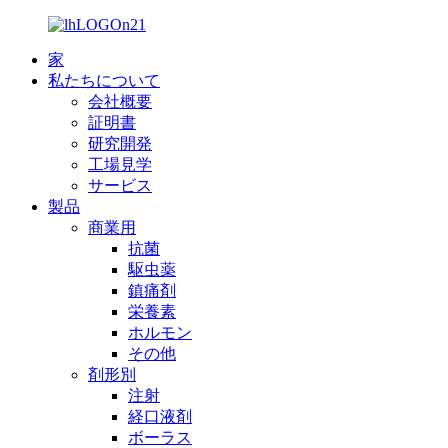
家
私たちについて
会社概要
証明書
研究開発
工場見学
サービス
製品
商業用
抗菌
駆虫薬
鎮痛剤
栄養素
ホルモン
その他
剤形別
注射
経口液剤
ボーラス