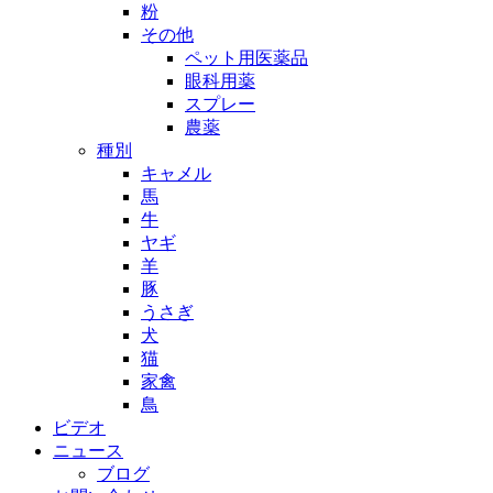
粉
その他
ペット用医薬品
眼科用薬
スプレー
農薬
種別
キャメル
馬
牛
ヤギ
羊
豚
うさぎ
犬
猫
家禽
鳥
ビデオ
ニュース
ブログ