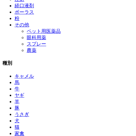
経口液剤
ボーラス
粉
その他
ペット用医薬品
眼科用薬
スプレー
農薬
種別
キャメル
馬
牛
ヤギ
羊
豚
うさぎ
犬
猫
家禽