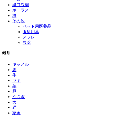
経口液剤
ボーラス
粉
その他
ペット用医薬品
眼科用薬
スプレー
農薬
種別
キャメル
馬
牛
ヤギ
羊
豚
うさぎ
犬
猫
家禽