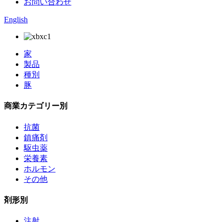
お問い合わせ
English
家
製品
種別
豚
商業カテゴリー別
抗菌
鎮痛剤
駆虫薬
栄養素
ホルモン
その他
剤形別
注射