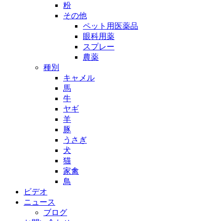
粉
その他
ペット用医薬品
眼科用薬
スプレー
農薬
種別
キャメル
馬
牛
ヤギ
羊
豚
うさぎ
犬
猫
家禽
鳥
ビデオ
ニュース
ブログ