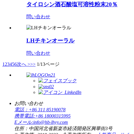
タイロシン酒石酸塩可溶性粉末20％
問い合わせ
LHチキンオーラル
問い合わせ
1
2
3
4
5
6
次へ >
>>
1/13ページ
お問い合わせ
電話：
+86 311 85190078
携帯電話:
+86 18000315995
Eメール:
info@hb-lhyy.com
住所：
中国河北省新楽市経済開発区興華街3号