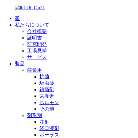
家
私たちについて
会社概要
証明書
研究開発
工場見学
サービス
製品
商業用
抗菌
駆虫薬
鎮痛剤
栄養素
ホルモン
その他
剤形別
注射
経口液剤
ボーラス