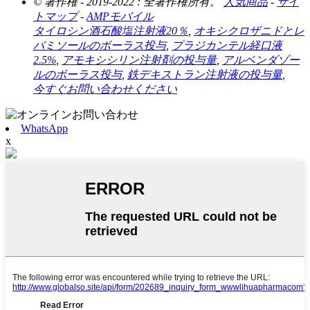
© 著作権 - 2019-2022 : 全著作権所有。
人気商品
-
サイ
トマップ
-
AMPモバイル
タイロシン酒石酸塩注射液20％
,
オキシクロザニドとレ
バミソールのボーラス投与
,
プラジカンテル経口液
2.5%
,
アモキシシリン注射剤の投与量
,
アルベンダゾー
ルのボーラス投与
,
鉄デキストラン注射液の投与量
,
今すぐお問い合わせください
WhatsApp
x