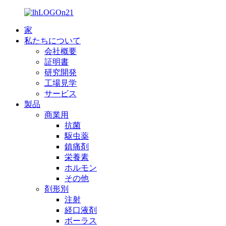
家
私たちについて
会社概要
証明書
研究開発
工場見学
サービス
製品
商業用
抗菌
駆虫薬
鎮痛剤
栄養素
ホルモン
その他
剤形別
注射
経口液剤
ボーラス