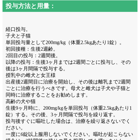
投与方法と用量：
経口投与。
子犬と子猫
単回投与量として200mg/kg（体重2.5kgあたり1錠）。
初回接種：生後2週齢。
2回目の投与：2週間後。
以降の投与：生後3ヶ月までは2週間ごとに投与し、その
後は3ヶ月間隔で投与する。
授乳中の雌犬と女王様
出産後2週間目に治療を開始し、その後は離乳まで2週間
ごとに治療を行うべきです。母犬と雌犬は子犬や子猫と
同時に治療することをお勧めします。
高齢の犬や猫
生後9ヶ月時に、200mg/kgを単回投与（体重2.5kgあたり1
錠）する。その後、3ヶ月間隔で投与を繰り返す。
投与後すぐに嘔吐した場合は、治療を繰り返さないでく
ださい。
一度に6錠以上服用しないでください。嘔吐が起こらない