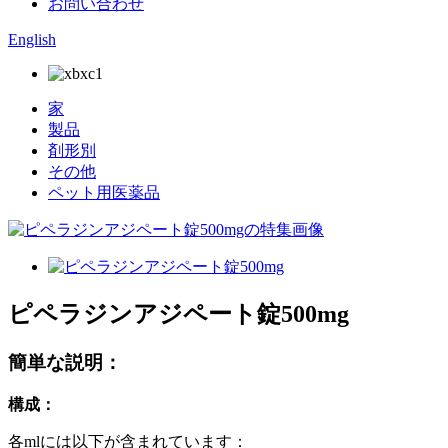
お問い合わせ
English
家
製品
剤形別
その他
ペット用医薬品
ピペラジンアジペート錠500mg
簡単な説明：
構成：
各mlには以下が含まれています：