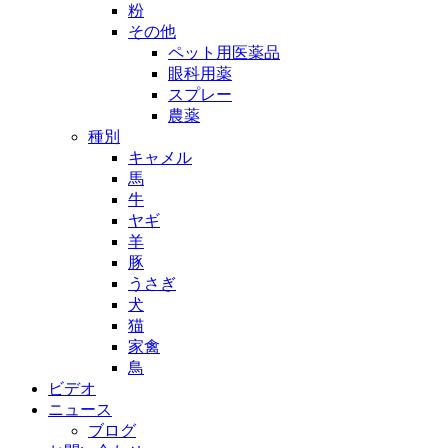
粉
その他
ペット用医薬品
眼科用薬
スプレー
農薬
種別
キャメル
馬
牛
ヤギ
羊
豚
うさぎ
犬
猫
家禽
鳥
ビデオ
ニュース
ブログ