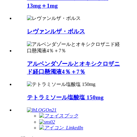
13mg＋1mg
レヴァンルザ・ボルス
アルベンダゾールとオキシクロザニ
ド経口懸濁液4％＋7％
テトラミソール塩酸塩 150mg