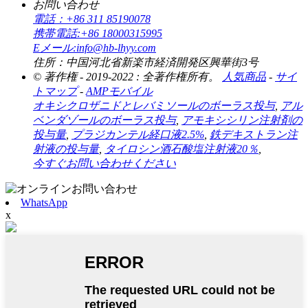
お問い合わせ
電話：
+86 311 85190078
携帯電話:
+86 18000315995
Eメール:
info@hb-lhyy.com
住所：
中国河北省新楽市経済開発区興華街3号
© 著作権 - 2019-2022 : 全著作権所有。
人気商品
-
サイ
トマップ
-
AMPモバイル
オキシクロザニドとレバミソールのボーラス投与
,
アル
ベンダゾールのボーラス投与
,
アモキシシリン注射剤の
投与量
,
プラジカンテル経口液2.5%
,
鉄デキストラン注
射液の投与量
,
タイロシン酒石酸塩注射液20％
,
今すぐお問い合わせください
WhatsApp
x